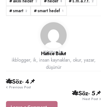
akıllı hedef
hedef
s.m.a.r.t.
2
8
2
smart
smart hedef
2
1
Written by
Hatice Bulut
ikblogger, ik, insan kaynakları, okur, yazar,
düşünür
Post
🎋Söz- 4📌
Previous Post
navigation
🎋Söz- 5📌
Next Post