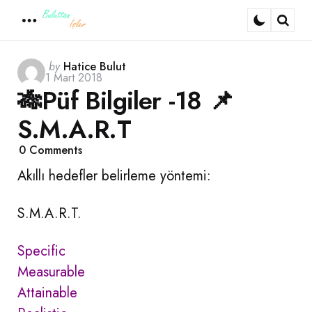
Menu
Sear
Posted
by
Hatice Bulut
1 Mart 2018
by
🎋Püf Bilgiler -18 📌
S.M.A.R.T
0
Comments
Akıllı hedefler belirleme yöntemi:
S.M.A.R.T.
Specific
Measurable
Attainable