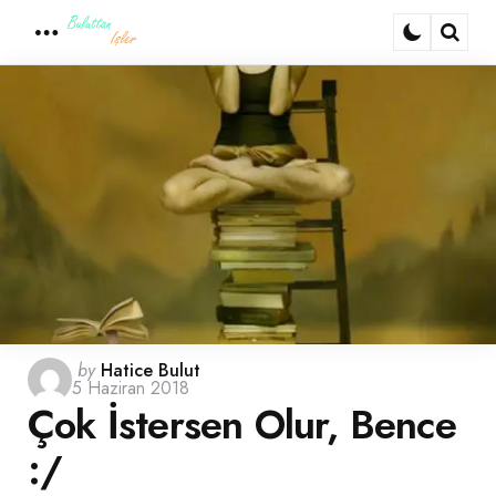
Menu
Sear
Posted
by
Hatice Bulut
5 Haziran 2018
by
Çok İstersen Olur, Bence
:/