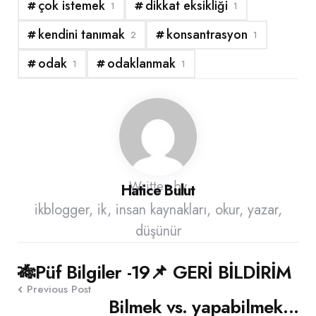
çok istemek
dikkat eksikliği
1
1
kendini tanımak
konsantrasyon
2
1
odak
odaklanmak
1
1
Written by
Hatice Bulut
ikblogger, ik, insan kaynakları, okur, yazar,
düşünür
Post
🎋Püf Bilgiler -19📌 GERİ BİLDİRİM
Previous Post
navigation
Bilmek vs. yapabilmek...