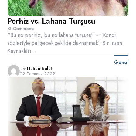
Perhiz vs. Lahana Turşusu
0
Comments
“Bu ne perhiz, bu ne lahana turşusu” = “Kendi
sözleriyle çelişecek şekilde davranmak” Bir İnsan
Kaynakları…
Genel
Posted
by
Hatice Bulut
22 Temmuz 2022
by