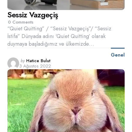
Sessiz Vazgeçiş
0
Comments
“Quiet Quitting” / “Sessiz Vazgeçiş”/ “Sessiz
İstifa” Dünyada adını ‘Quiet Quitting’ olarak
duymaya başladığımız ve ülkemizde…
Genel
Posted
by
Hatice Bulut
3 Ağustos 2022
by