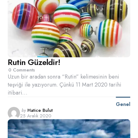
Rutin Güzeldir!
0
Comments
Uzun bir aradan sonra “Rutin” kelimesinin beni
teşviği ile yazıyorum. Çünkü 11 Mart 2020 tarihi
itibari…
Genel
Posted
by
Hatice Bulut
25 Aralık 2020
by