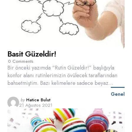
Basit Güzeldir!
0
Comments
Bir önceki yazımda “Rutin Güzeldir!” başlığıyla
konfor alanı rutinlerimizin övülecek taraflarından
bahsetmiştim. Bazı kelimelere sadece beyaz…
Genel
Posted
by
Hatice Bulut
21 Ağustos 2021
by