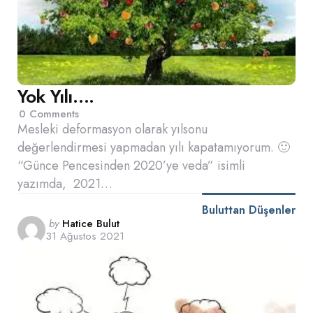
Yok Yılı….
0
Comments
Mesleki deformasyon olarak yılsonu
değerlendirmesi yapmadan yılı kapatamıyorum. 🙂
“Günce Pencesinden 2020’ye veda” isimli
yazımda, 2021…
Buluttan Düşenler
Posted
by
Hatice Bulut
31 Ağustos 2021
by