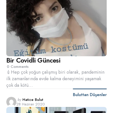
Bir Covidli Güncesi
0
Comments
💉Hep çok yoğun çalışmış biri olarak, pandeminin
ilk zamanlarında evde kalma deneyimini yaşamak
çok da kötü…
Buluttan Düşenler
Posted
by
Hatice Bulut
28 Haziran 2020
by