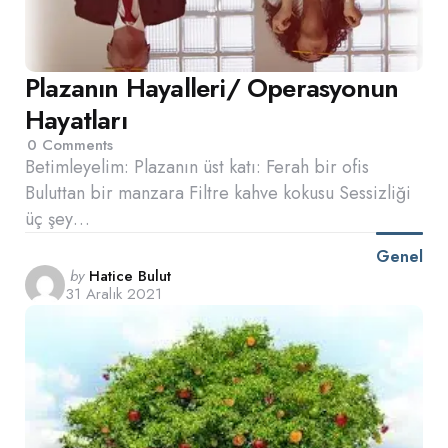
Plazanın Hayalleri/ Operasyonun
Hayatları
0
Comments
Betimleyelim: Plazanın üst katı: Ferah bir ofis
Buluttan bir manzara Filtre kahve kokusu Sessizliği
üç şey…
Genel
Posted
by
Hatice Bulut
31 Aralık 2021
by