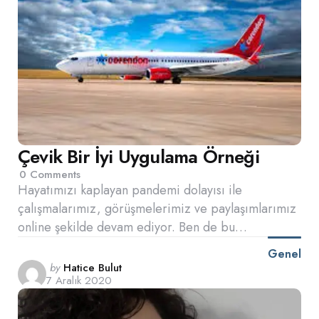
Çevik Bir İyi Uygulama Örneği
0
Comments
Hayatımızı kaplayan pandemi dolayısı ile
çalışmalarımız, görüşmelerimiz ve paylaşımlarımız
online şekilde devam ediyor. Ben de bu…
Genel
Posted
by
Hatice Bulut
7 Aralık 2020
by