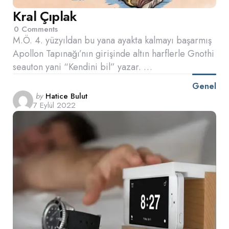
Kral Çıplak
0
Comments
M.Ö. 4. yüzyıldan bu yana ayakta kalmayı başarmış
Apollon Tapınağı’nın girişinde altın harflerle Gnothi
seauton yani “Kendini bil” yazar. …
Genel
Posted
by
Hatice Bulut
7 Eylül 2022
by