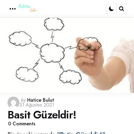
Menu
Sear
Posted
by
Hatice Bulut
31 Ağustos 2021
by
Basit Güzeldir!
0
Comments