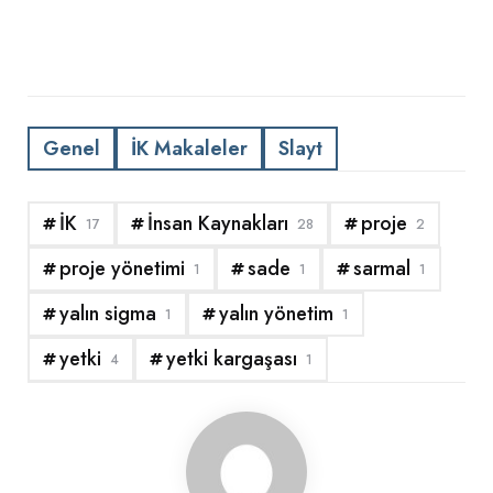
Genel
İK Makaleler
Slayt
İK
İnsan Kaynakları
proje
17
28
2
proje yönetimi
sade
sarmal
1
1
1
yalın sigma
yalın yönetim
1
1
yetki
yetki kargaşası
4
1