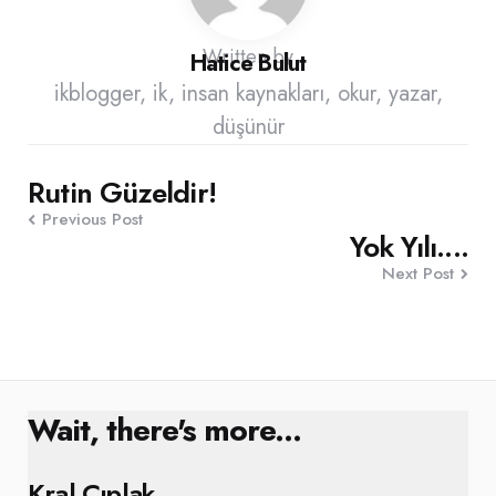
Written by
Hatice Bulut
ikblogger, ik, insan kaynakları, okur, yazar,
düşünür
Post
Rutin Güzeldir!
Previous Post
navigation
Yok Yılı....
Next Post
Wait, there's more...
Kral Çıplak