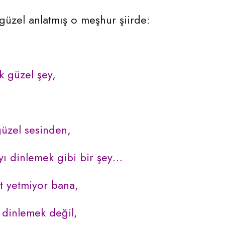
üzel anlatmış o meşhur şiirde:
 güzel şey,
üzel sesinden,
yı dinlemek gibi bir şey…
it yetmiyor bana,
ı dinlemek değil,