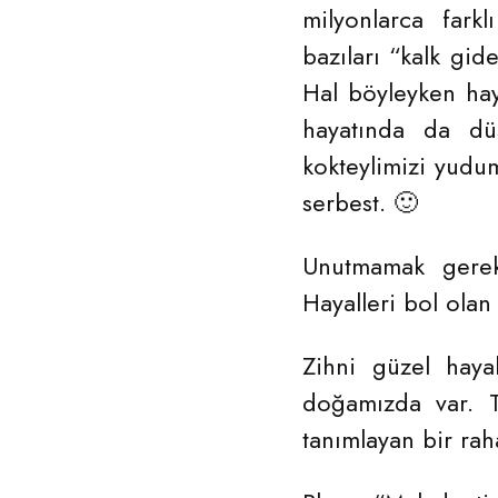
milyonlarca farkl
bazıları “kalk gid
Hal böyleyken ha
hayatında da düş
kokteylimizi yudu
serbest. 🙂
Unutmamak gereki
Hayalleri bol olan
Zihni güzel haya
doğamızda var. T
tanımlayan bir raha