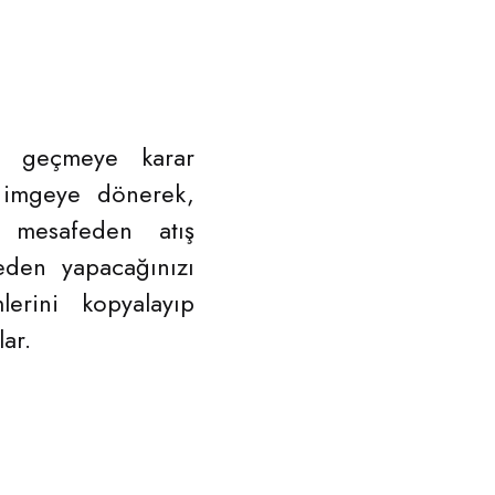
 geçmeye karar
z imgeye dönerek,
r mesafeden atış
eden yapacağınızı
lerini kopyalayıp
lar.