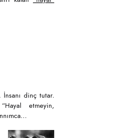
İnsanı dinç tutar.
 “Hayal etmeyin,
zannımca…