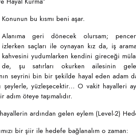
ve Hayal Kurma”
Konunun bu kısmı beni aşar.
Alanıma geri dönecek olursam; pence
izlerken saçları ile oynayan kız da, iş ara
kahvesini yudumlarken kendini gireceği mülak
de, şu satırları okurken ailesinin gelec
nın seyrini bin bir şekilde hayal eden adam da
 şeylerle, yüzleşecektir… O vakit hayalleri ay
ir adım öteye taşımalıdır.
hayallerin ardından gelen eylem (Level-2) Hedef
ımızı bir şiir ile hedefe bağlanalım o zaman: