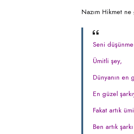
Nazım Hikmet ne g
Seni düşünmek
Ümitli şey,
Dünyanın en g
En güzel şarkı
Fakat artık üm
Ben artık şark