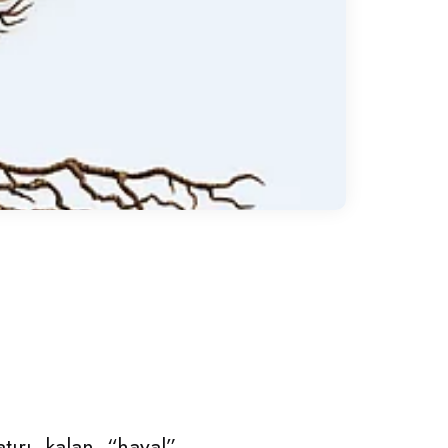
atırı kalan
“hayal”