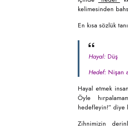
kelimesinden ba
En kısa sözlük tanı
Hayal:
Düş
Hedef:
Nişan a
Hayal etmek insan
Öyle hırpalamam
hedefleyin!” diye
Zihnimizin deri