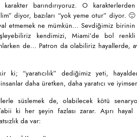
ı karakter barındırıyoruz. O karakterlerden
elim” diyor, bazıları “yok yeme otur” diyor. 🙂
yal etmemek ne mümkün… Sevdiğimiz birinin
leyebiliriz kendimizi, Miami’de bol renkli
mlarken de… Patron da olabiliriz hayallerde, a
r ki; “yaratıcılık” dediğimiz yeti, hayalde
 insanlar daha üretken, daha yaratıcı ve iyimser
llerle süslemek de, olabilecek kötü senary
abii ki her şeyin fazlası zarar. Aşırı hayal
tsızlık da var: