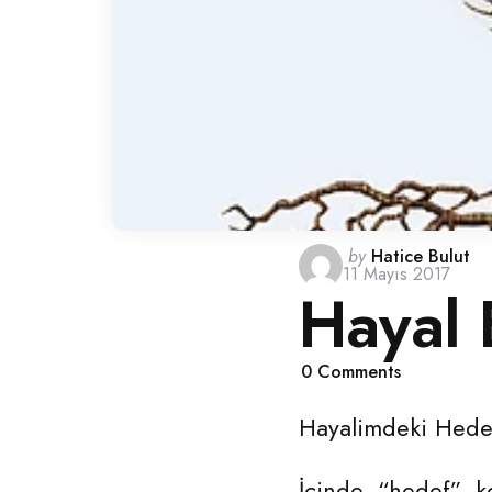
Posted
by
Hatice Bulut
11 Mayıs 2017
by
Hayal
0
Comments
Hayalimdeki Hedefi
İçinde
“hedef”
ke