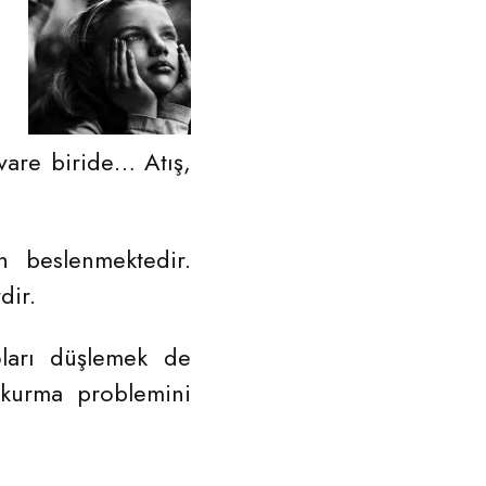
vare biride… Atış,
n beslenmektedir.
dir.
oları düşlemek de
 kurma problemini