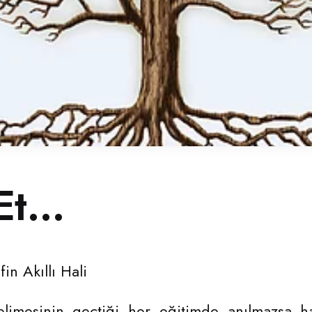
 Et…
n Akıllı Hali
limesinin geçtiği her eğitimde anılmazsa h