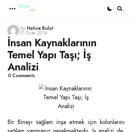
Menu
Sear
Posted
by
Hatice Bulut
17 Ocak 2016
by
İnsan Kaynaklarının
Temel Yapı Taşı; İş
Analizi
0
Comments
Bir Binayı sağlam inşa etmek için kolonlarını
sağlam yapmanız gerekmektedir. İş analizi de,