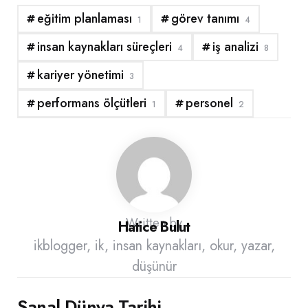
eğitim planlaması
görev tanımı
1
4
insan kaynakları süreçleri
iş analizi
4
8
kariyer yönetimi
3
performans ölçütleri
personel
1
2
Written by
Hatice Bulut
ikblogger, ik, insan kaynakları, okur, yazar,
düşünür
Post
Sanal Dünya Tarihi