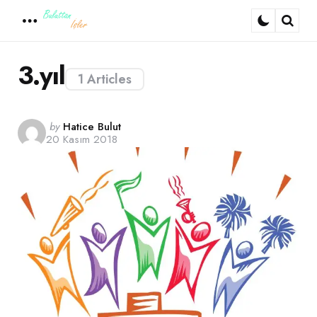
Menu
Sear
3.yıl
1 Articles
Posted
by
Hatice Bulut
20 Kasım 2018
by