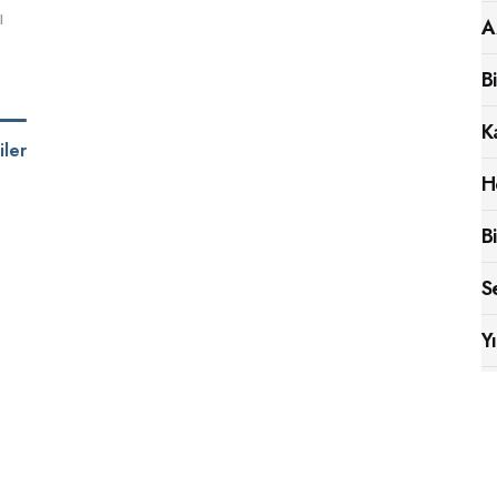
ı
A
B
K
iler
H
B
S
Y