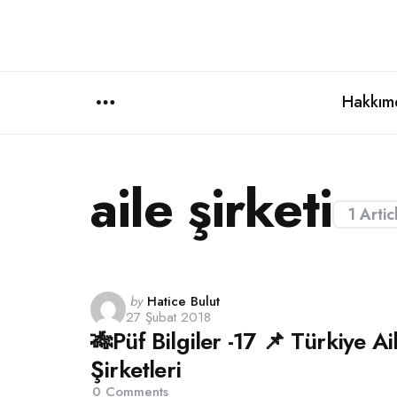
Hakkım
Menu
aile şirketi
1 Artic
Posted
by
Hatice Bulut
27 Şubat 2018
by
🎋Püf Bilgiler -17 📌 Türkiye Ai
Şirketleri
0
Comments