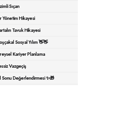
zimli Sıçan
ir Yönetim Hikayesi
artalın Tavuk Hikayesi
oşçakal Sosyal Yılım 👋👋
ireysel Kariyer Planlama
essiz Vazgeçiş
ıl Sonu Değerlendirmesi ✨🎁