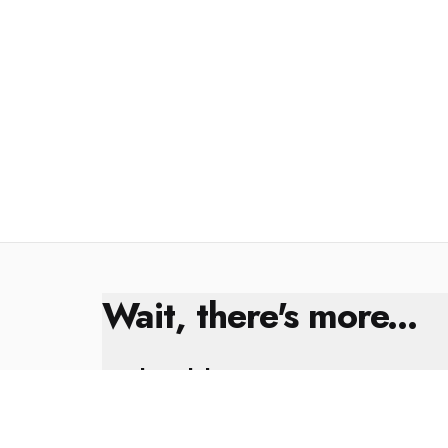
Wait, there's more...
Kral Çıplak
8 Şubat 2025
Yıl Sonu Değerlendirmesi ✨🎁