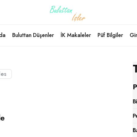
da
Buluttan Düşenler
İK Makaleler
Püf Bilgiler
Gir
les
P
B
le
P
B