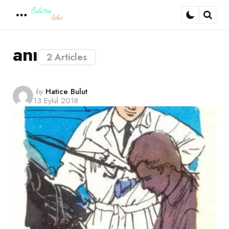
Menu
Sear
anı
2 Articles
Posted
by
Hatice Bulut
13 Eylül 2018
by