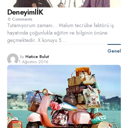
DeneyimlİK
0
Comments
Tutamıyorum zamanı… Malum tecrübe faktörü iş
hayatında çoğunlukla eğitim ve bilginin önüne
geçmektedir. X konuyu 5…
Genel
Posted
by
Hatice Bulut
1 Ağustos 2016
by