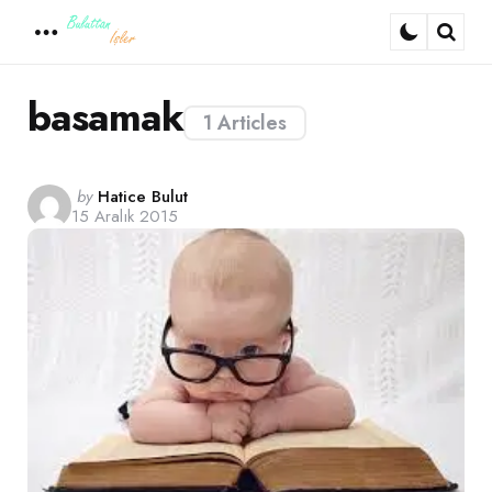
Menu
Sear
basamak
1 Articles
Posted
by
Hatice Bulut
15 Aralık 2015
by