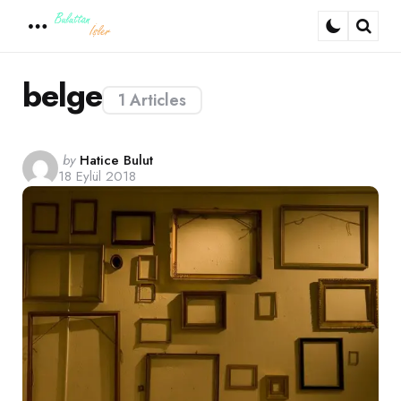
Menu
Sear
belge
1 Articles
Posted
by
Hatice Bulut
18 Eylül 2018
by