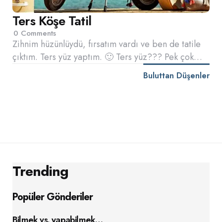
Ters Köşe Tatil
0
Comments
Zihnim hüzünlüydü, fırsatım vardı ve ben de tatile
çıktım. Ters yüz yaptım. 🙂 Ters yüz??? Pek çok…
Buluttan Düşenler
Trending
Popüler Gönderiler
Bilmek vs. yapabilmek…