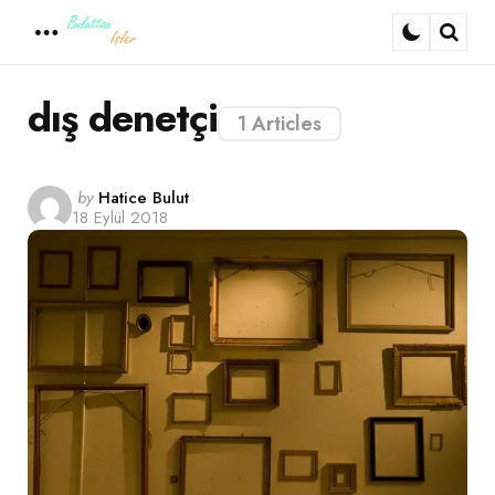
Menu
Sear
dış denetçi
1 Articles
Posted
by
Hatice Bulut
18 Eylül 2018
by