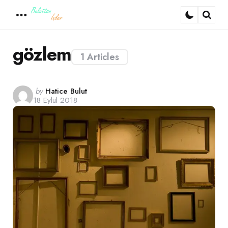
Menu
Sear
gözlem
1 Articles
Posted
by
Hatice Bulut
18 Eylül 2018
by