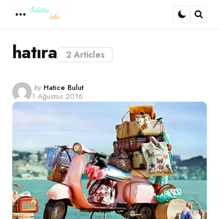
Menu
Sear
hatıra
2 Articles
Posted
by
Hatice Bulut
1 Ağustos 2016
by