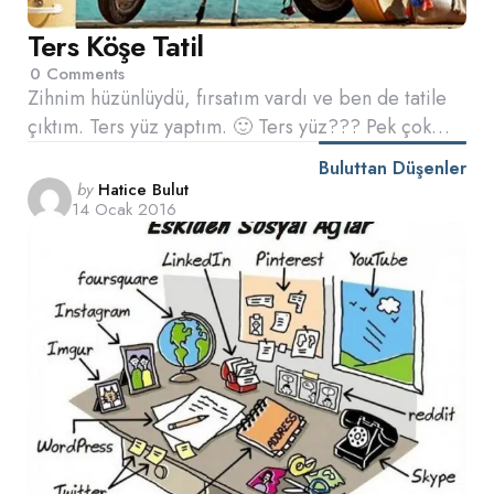
Ters Köşe Tatil
0
Comments
Zihnim hüzünlüydü, fırsatım vardı ve ben de tatile
çıktım. Ters yüz yaptım. 🙂 Ters yüz??? Pek çok…
Buluttan Düşenler
Posted
by
Hatice Bulut
14 Ocak 2016
by