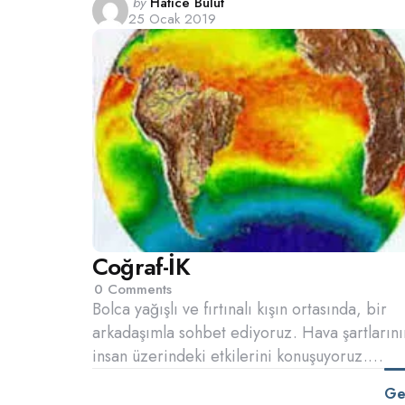
Posted
by
Hatice Bulut
25 Ocak 2019
by
Coğraf-İK
0
Comments
Bolca yağışlı ve fırtınalı kışın ortasında, bir
arkadaşımla sohbet ediyoruz. Hava şartlarını
insan üzerindeki etkilerini konuşuyoruz.…
Ge