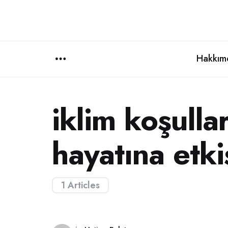
Hakkım
Menu
iklim koşulla
hayatına etki
1 Articles