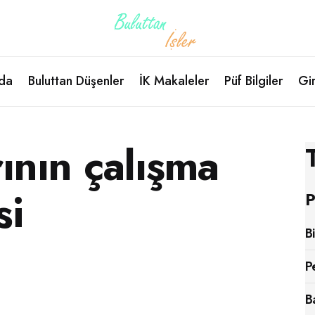
da
Buluttan Düşenler
İK Makaleler
Püf Bilgiler
Gir
rının çalışma
si
P
B
P
B