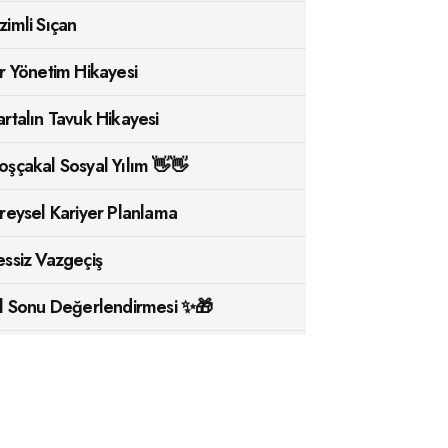
zimli Sıçan
ir Yönetim Hikayesi
artalın Tavuk Hikayesi
oşçakal Sosyal Yılım 👋👋
ireysel Kariyer Planlama
essiz Vazgeçiş
ıl Sonu Değerlendirmesi ✨🎁