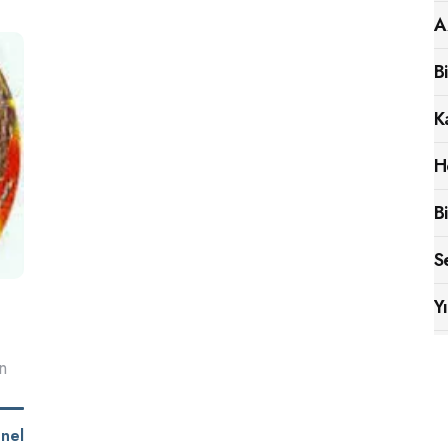
A
B
K
H
B
S
Y
n
nel