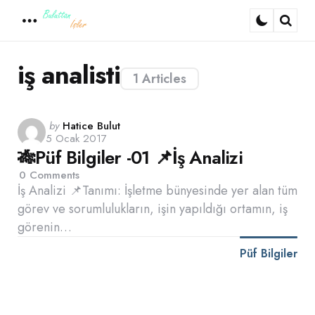
Menu
Sear
iş analisti
1 Articles
Posted
by
Hatice Bulut
5 Ocak 2017
by
🎋Püf Bilgiler -01 📌İş Analizi
0
Comments
İş Analizi 📌Tanımı: İşletme bünyesinde yer alan tüm
görev ve sorumlulukların, işin yapıldığı ortamın, iş
görenin…
Püf Bilgiler