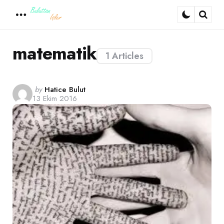
Menu
Sear
matematik
1 Articles
Posted
by
Hatice Bulut
13 Ekim 2016
by