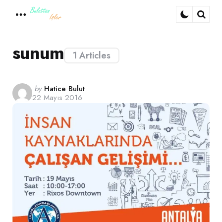
Menu
Sear
sunum
1 Articles
Posted
by
Hatice Bulut
22 Mayıs 2016
by