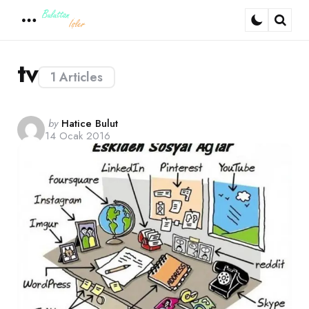
Menu
Sear
tv
1 Articles
Posted
by
Hatice Bulut
14 Ocak 2016
by