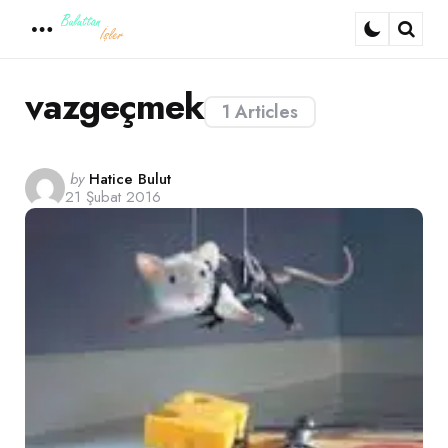
Menu
Sear
vazgeçmek
1 Articles
Posted
by
Hatice Bulut
21 Şubat 2016
by