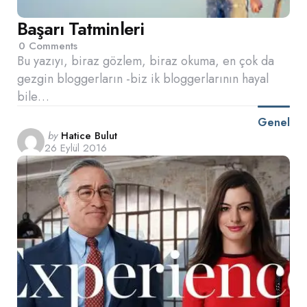
Başarı Tatminleri
0
Comments
Bu yazıyı, biraz gözlem, biraz okuma, en çok da
gezgin bloggerların -biz ik bloggerlarının hayal
bile…
Genel
Posted
by
Hatice Bulut
26 Eylül 2016
by