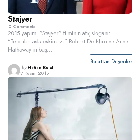
Stajyer
0
Comments
2015 yapımı “Stajyer” filminin afiş sloganı:
“Tecrübe asla eskimez.” Robert De Niro ve Anne
Hathaway‘ın baş…
Buluttan Düşenler
Posted
by
Hatice Bulut
9 Kasım 2015
by