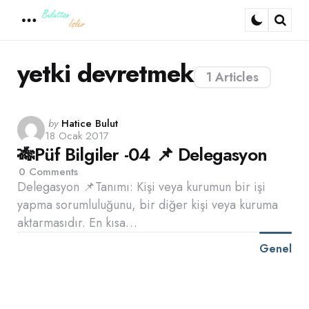
Menu
Sear
yetki devretmek
1 Articles
Posted
by
Hatice Bulut
18 Ocak 2017
by
🎋Püf Bilgiler -04 📌 Delegasyon
0
Comments
Delegasyon 📌Tanımı: Kişi veya kurumun bir işi
yapma sorumluluğunu, bir diğer kişi veya kuruma
aktarmasıdır. En kısa…
Genel