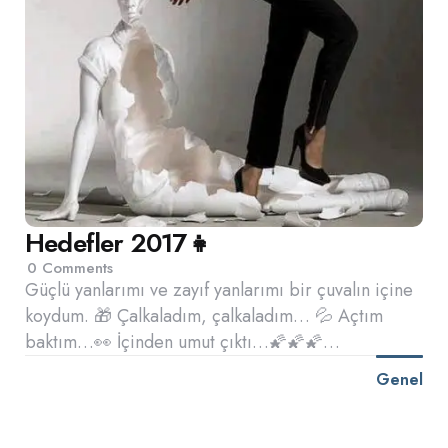
Hedefler 2017👧
0
Comments
Güçlü yanlarımı ve zayıf yanlarımı bir çuvalın içine
koydum. 🎁 Çalkaladım, çalkaladım… 💦 Açtım
baktım…👀 İçinden umut çıktı…🌠🌠🌠…
Genel