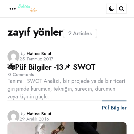
Menu
Sear
zayıf yönler
2 Articles
Posted
by
Hatice Bulut
25 Temmuz 2017
by
🎋Püf Bilgiler -13📌 SWOT
0
Comments
Tanımı: SWOT Analizi, bir projede ya da bir ticari
girişimde kurumun, tekniğin, sürecin, durumun
veya kişinin güçlü…
Püf Bilgiler
Posted
by
Hatice Bulut
29 Aralık 2016
by