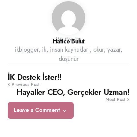
Written by
Hatice Bulut
ikblogger, ik, insan kaynakları, okur, yazar,
düşünür
Post
İK Destek İster!!
Previous Post
navigation
Hayaller CEO, Gerçekler Uzman!
Next Post
Leave a Comment