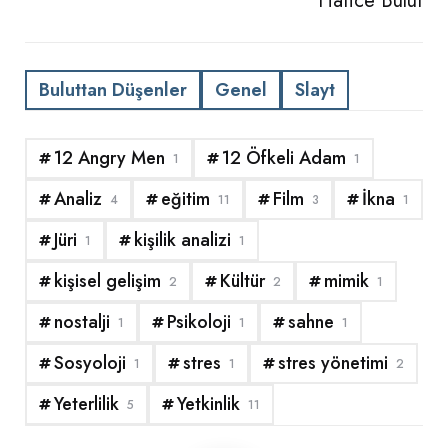
Hatice Bulut
Buluttan Düşenler
Genel
Slayt
12 Angry Men
12 Öfkeli Adam
1
1
Analiz
eğitim
Film
İkna
4
11
3
1
Jüri
kişilik analizi
1
1
kişisel gelişim
Kültür
mimik
2
2
1
nostalji
Psikoloji
sahne
1
1
1
Sosyoloji
stres
stres yönetimi
1
1
2
Yeterlilik
Yetkinlik
5
11