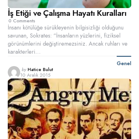
İş Etiği ve Çalışma Hayatı Kuralları
0
Comments
İnsanı kötülüğe sürükleyenin bilgisizliği olduğunu
savunan, Sokrates: “İnsanların yüzlerini, fiziksel
görünümlerini değiştiremezsiniz. Ancak ruhları ve
karakterleri…
Genel
Posted
by
Hatice Bulut
10 Aralık 2015
by