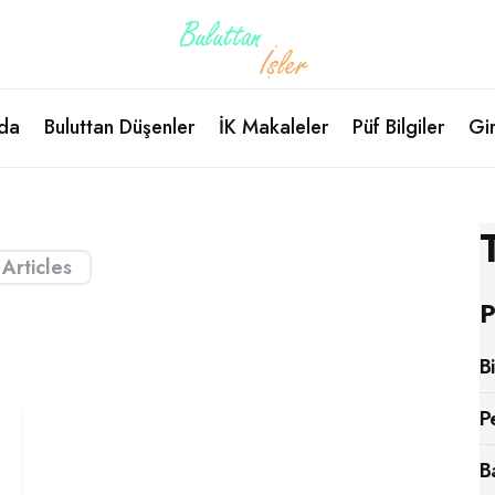
da
Buluttan Düşenler
İK Makaleler
Püf Bilgiler
Gir
 Articles
P
B
P
B