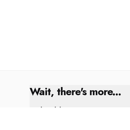
Wait, there's more...
Kral Çıplak
8 Şubat 2025
Yıl Sonu Değerlendirmesi ✨🎁