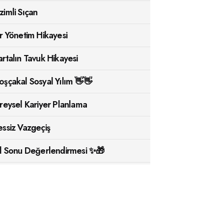
zimli Sıçan
ir Yönetim Hikayesi
artalın Tavuk Hikayesi
oşçakal Sosyal Yılım 👋👋
ireysel Kariyer Planlama
essiz Vazgeçiş
ıl Sonu Değerlendirmesi ✨🎁