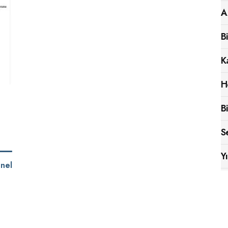
A
B
K
H
B
S
Y
nel