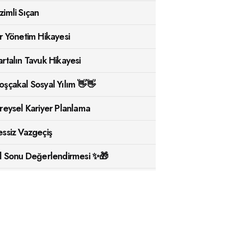
zimli Sıçan
ir Yönetim Hikayesi
artalın Tavuk Hikayesi
oşçakal Sosyal Yılım 👋👋
ireysel Kariyer Planlama
essiz Vazgeçiş
ıl Sonu Değerlendirmesi ✨🎁