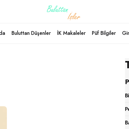
da
Buluttan Düşenler
İK Makaleler
Püf Bilgiler
Gir
P
B
P
B