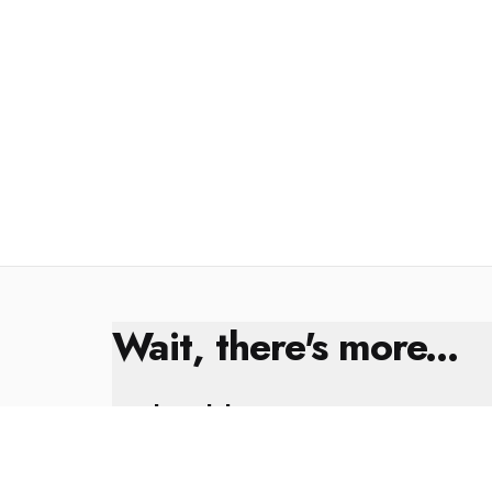
Wait, there's more...
Kral Çıplak
8 Şubat 2025
Yıl Sonu Değerlendirmesi ✨🎁