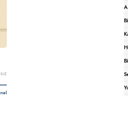
A
B
K
H
B
sız
S
Y
nel