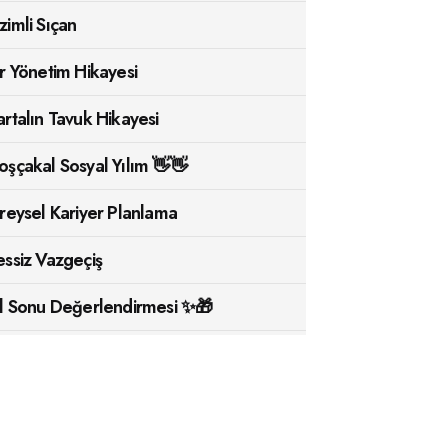
zimli Sıçan
ir Yönetim Hikayesi
artalın Tavuk Hikayesi
oşçakal Sosyal Yılım 👋👋
ireysel Kariyer Planlama
essiz Vazgeçiş
ıl Sonu Değerlendirmesi ✨🎁