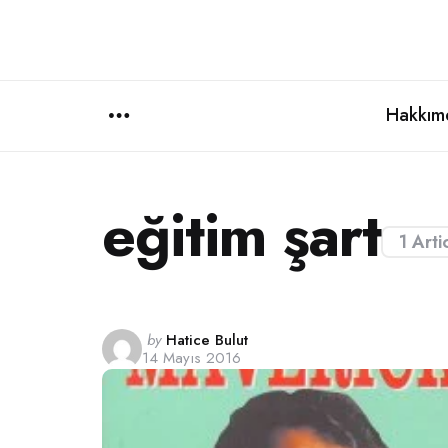
Hakkım
Menu
eğitim şart
1 Arti
Posted
by
Hatice Bulut
14 Mayıs 2016
by