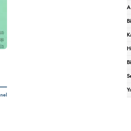
A
B
K
H
B
S
Y
nel