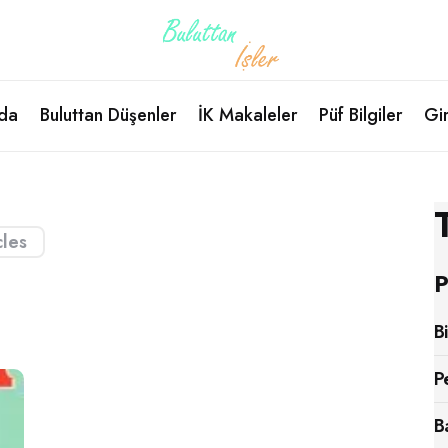
da
Buluttan Düşenler
İK Makaleler
Püf Bilgiler
Gir
cles
P
B
P
B