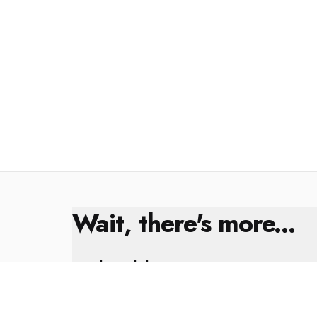
Wait, there's more...
Kral Çıplak
8 Şubat 2025
Yıl Sonu Değerlendirmesi ✨🎁