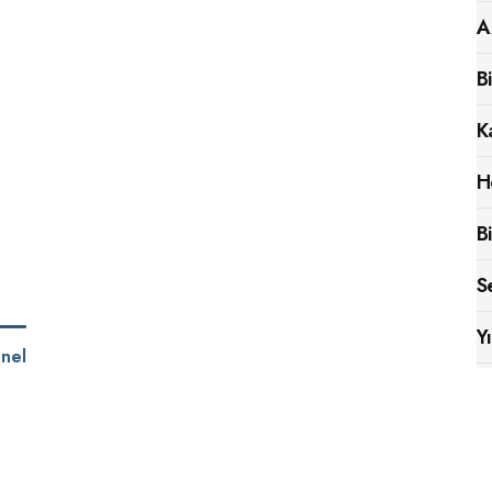
A
B
K
H
B
S
Y
nel