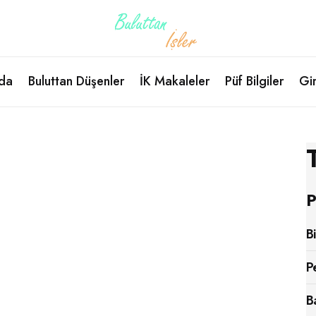
da
Buluttan Düşenler
İK Makaleler
Püf Bilgiler
Gir
P
B
P
B