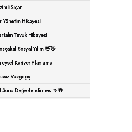
zimli Sıçan
ir Yönetim Hikayesi
artalın Tavuk Hikayesi
oşçakal Sosyal Yılım 👋👋
ireysel Kariyer Planlama
essiz Vazgeçiş
ıl Sonu Değerlendirmesi ✨🎁