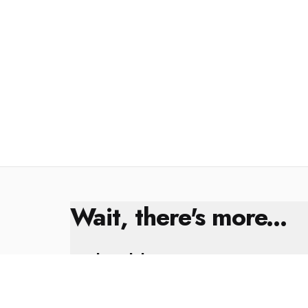
Wait, there's more...
Kral Çıplak
8 Şubat 2025
Yıl Sonu Değerlendirmesi ✨🎁