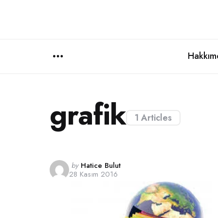
Hakkım
Menu
grafik
1 Articles
Posted
by
Hatice Bulut
28 Kasım 2016
by