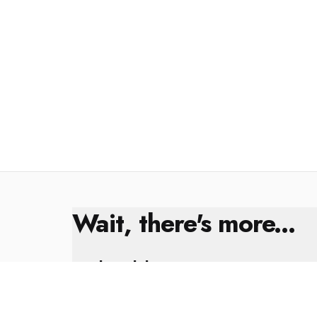
Wait, there's more...
Kral Çıplak
8 Şubat 2025
Yıl Sonu Değerlendirmesi ✨🎁