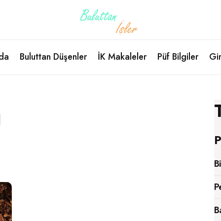
da
Buluttan Düşenler
İK Makaleler
Püf Bilgiler
Gir
P
B
P
B