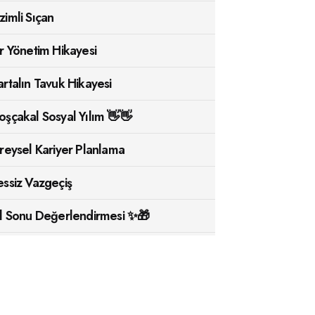
zimli Sıçan
ir Yönetim Hikayesi
artalın Tavuk Hikayesi
oşçakal Sosyal Yılım 👋👋
ireysel Kariyer Planlama
essiz Vazgeçiş
ıl Sonu Değerlendirmesi ✨🎁