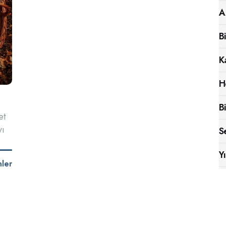
A
B
K
H
B
et
yı
S
Y
nler