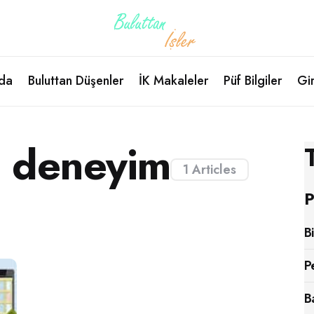
da
Buluttan Düşenler
İK Makaleler
Püf Bilgiler
Gir
l deneyim
1 Articles
P
B
P
B