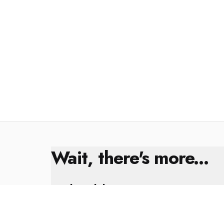
Wait, there's more...
Kral Çıplak
8 Şubat 2025
Yıl Sonu Değerlendirmesi ✨🎁