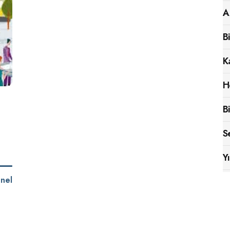
A
B
K
H
B
S
Y
nel