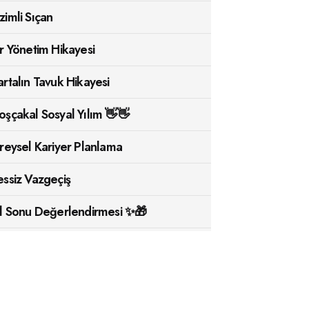
zimli Sıçan
ir Yönetim Hikayesi
artalın Tavuk Hikayesi
oşçakal Sosyal Yılım 👋👋
ireysel Kariyer Planlama
essiz Vazgeçiş
ıl Sonu Değerlendirmesi ✨🎁