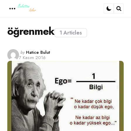
Menu
Sear
öğrenmek
1 Articles
Posted
by
Hatice Bulut
7 Kasım 2016
by