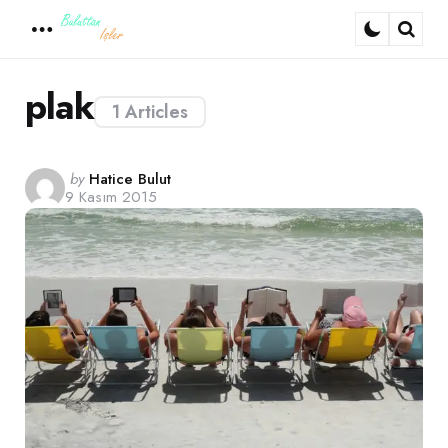
Menu
Sear
plak
1 Articles
Posted
by
Hatice Bulut
9 Kasım 2015
by