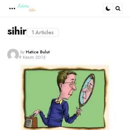
Menu
Sear
sihir
1 Articles
Posted
by
Hatice Bulut
9 Kasım 2015
by