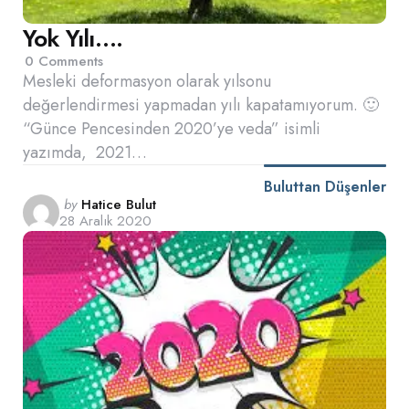
Yok Yılı….
0
Comments
Mesleki deformasyon olarak yılsonu
değerlendirmesi yapmadan yılı kapatamıyorum. 🙂
“Günce Pencesinden 2020’ye veda” isimli
yazımda, 2021…
Buluttan Düşenler
Posted
by
Hatice Bulut
28 Aralık 2020
by