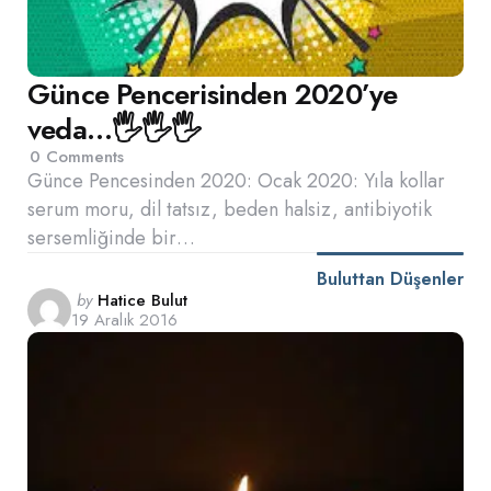
Günce Pencerisinden 2020’ye
veda…🖐🖐🖐
0
Comments
Günce Pencesinden 2020: Ocak 2020: Yıla kollar
serum moru, dil tatsız, beden halsiz, antibiyotik
sersemliğinde bir…
Buluttan Düşenler
Posted
by
Hatice Bulut
19 Aralık 2016
by