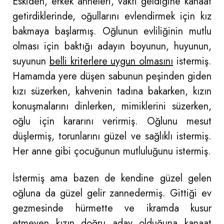
Eskiden, erkek anneleri, vakti geldiğine kanaat
getirdiklerinde, oğullarını evlendirmek için kız
bakmaya başlarmış. Oğlunun evliliğinin mutlu
olması için baktığı adayın boyunun, huyunun,
suyunun
belli kriterlere uygun olmasını
istermiş.
Hamamda yere düşen sabunun peşinden giden
kızı süzerken, kahvenin tadına bakarken, kızın
konuşmalarını dinlerken, mimiklerini süzerken,
oğlu için kararını verirmiş. Oğlunu mesut
düşlermiş, torunlarını güzel ve sağlıklı istermiş.
Her anne gibi çocuğunun mutluluğunu istermiş.
İstermiş ama bazen de kendine güzel gelen
oğluna da güzel gelir zannedermiş. Gittiği ev
gezmesinde hürmette ve ikramda kusur
etmeyen kızın
doğru aday
olduğuna kanaat