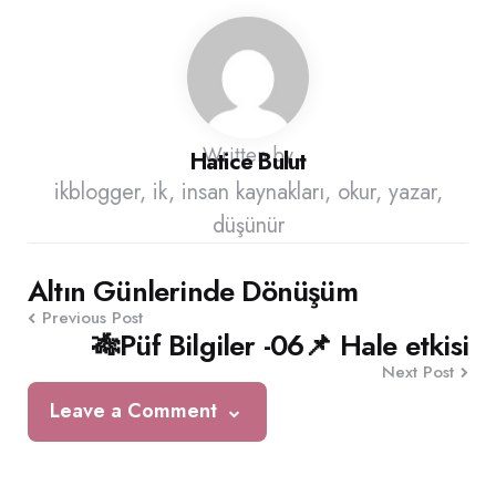
Written by
Hatice Bulut
ikblogger, ik, insan kaynakları, okur, yazar,
düşünür
Post
Altın Günlerinde Dönüşüm
Previous Post
navigation
🎋Püf Bilgiler -06📌 Hale etkisi
Next Post
Leave a Comment