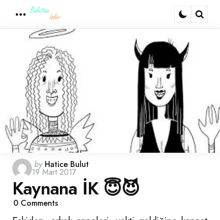
Menu
Sear
Posted
by
Hatice Bulut
19 Mart 2017
by
Kaynana İK 😇😈
0
Comments