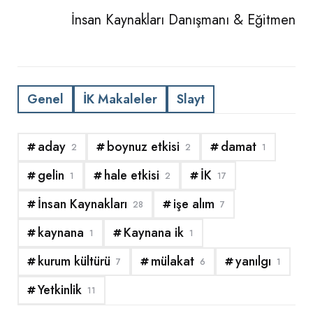
İnsan Kaynakları Danışmanı & Eğitmen
Genel
İK Makaleler
Slayt
aday
boynuz etkisi
damat
2
2
1
gelin
hale etkisi
İK
1
2
17
İnsan Kaynakları
işe alım
28
7
kaynana
Kaynana ik
1
1
kurum kültürü
mülakat
yanılgı
7
6
1
Yetkinlik
11